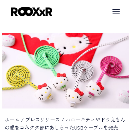
内
容
を
ス
キ
ッ
プ
ホーム
/
プレスリリース
/
ハローキティやドラえもん
の顔をコネクタ部にあしらったUSBケーブルを発売