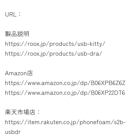
URL：
製品説明
https://roox.jp/products/usb-kitty/
https://roox.jp/products/usb-dra/
Amazon店
https://www.amazon.co.jp/dp/B06XPB6Z6Z
https://www.amazon.co.jp/dp/B06XP22DT6
楽天市場店：
https://item.rakuten.co.jp/phonefoam/s2b-
usbdr