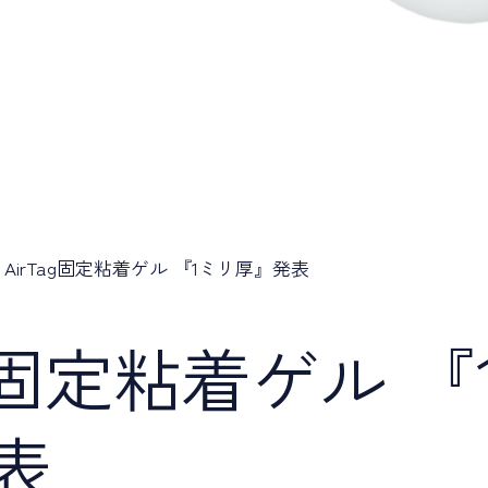
AirTag固定粘着ゲル 『1ミリ厚』発表
ag固定粘着ゲル 
表