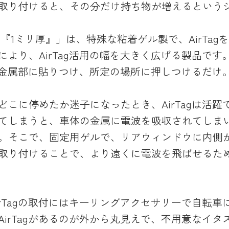
取り付けると、その分だけ持ち物が増えるという
ゲル 『1ミリ厚』」は、特殊な粘着ゲル製で、AirTa
により、AirTag活用の幅を大きく広げる製品で
gの金属部に貼りつけ、所定の場所に押しつけるだけ
どこに停めたか迷子になったとき、AirTagは活躍
てしまうと、車体の金属に電波を吸収されてしま
。そこで、固定用ゲルで、リアウィンドウに内側
取り付けることで、より遠くに電波を飛ばせるた
irTagの取付にはキーリングアクセサリーで自転
AirTagがあるのが外から丸見えで、不用意なイ