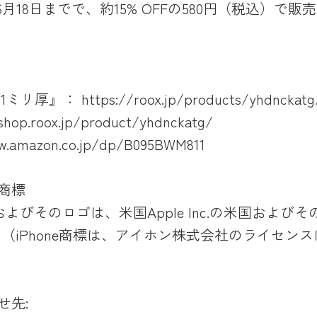
～6月18日までで、約15% OFFの580円（税込）で販
厚』： https://roox.jp/products/yhdnckatg
p.roox.jp/product/yhdnckatg/
w.amazon.co.jp/dp/B095BWM811
商標
eの名称およびそのロゴは、米国Apple Inc.の米国お
（iPhone商標は、アイホン株式会社のライセン
せ先: