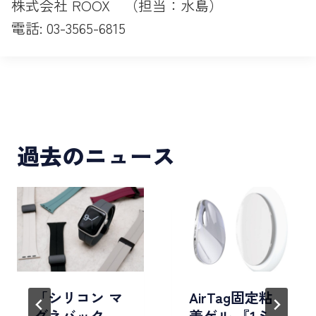
株式会社 ROOX （担当：水島）
電話: 03-3565-6815
過去のニュース
「シリコン マ
AirTag固定粘
グネバック
着ゲル 『1ミ