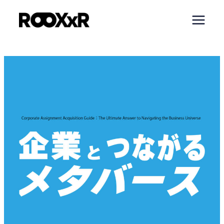
内
容
を
ス
キ
ッ
プ