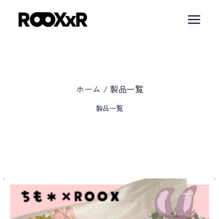
内
容
を
ス
キ
ッ
ホーム
/
製品一覧
プ
製品一覧