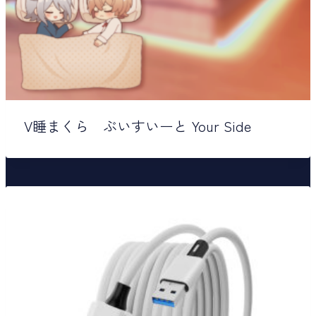
V睡まくら ぶいすいーと Your Side