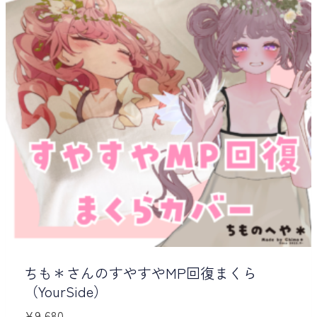
ちも＊さんのすやすやMP回復まくら
（YourSide）
¥
9,680