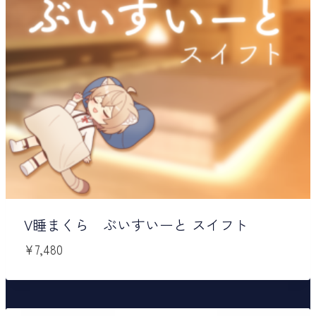
V睡まくら ぶいすいーと スイフト
¥
7,480