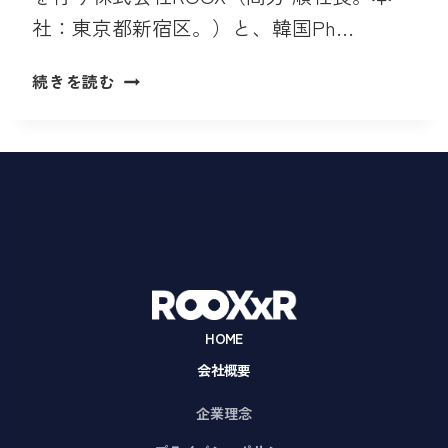
社：東京都新宿区。）と、韓国Ph…
韓
続きを読む
国
PHONEFOAM
社
と
提
携
し
「PHONEFOAM
JAPAN」
ブ
HOME
ラ
会社概要
ン
ド
企業理念
設