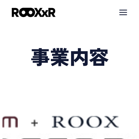
内
容
を
ス
キ
事業内容
ッ
プ