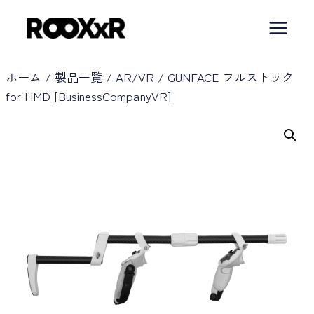
内
容
を
ス
ホーム
/
製品一覧
/
AR/VR
/
GUNFACE フルストック
for HMD [BusinessCompanyVR]
キ
ッ
プ