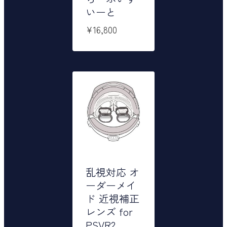
いーと
¥
16,800
乱視対応 オ
ーダーメイ
ド 近視補正
レンズ for
PSVR2