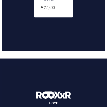
¥
27,500
HOME