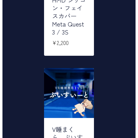
ン・フェイ
スカバー
Meta Quest
3 / 3S
¥
2,200
V睡まく
ら ぶいす