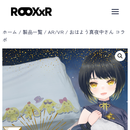
内
容
を
ス
ホーム
/
製品一覧
/
AR/VR
/
おはよう真夜中さん コラ
ボ
キ
ッ
プ