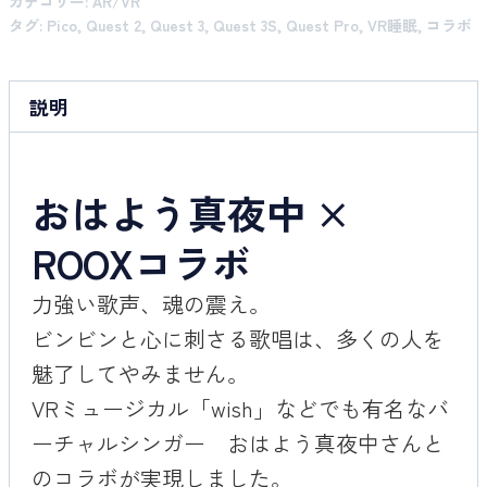
カテゴリー:
AR/VR
タグ:
Pico
,
Quest 2
,
Quest 3
,
Quest 3S
,
Quest Pro
,
VR睡眠
,
コラボ
説明
おはよう真夜中 ×
ROOXコラボ
力強い歌声、魂の震え。
ビンビンと心に刺さる歌唱は、多くの人を
魅了してやみません。
VRミュージカル「wish」などでも有名なバ
ーチャルシンガー おはよう真夜中さんと
のコラボが実現しました。