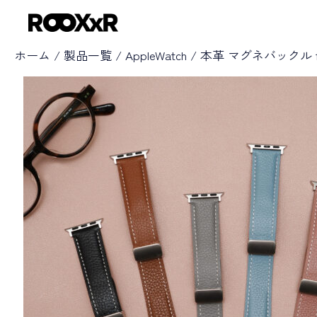
内
容
を
ホーム
/
製品一覧
/
AppleWatch
/
本革 マグネバックル for 
ス
キ
ッ
プ