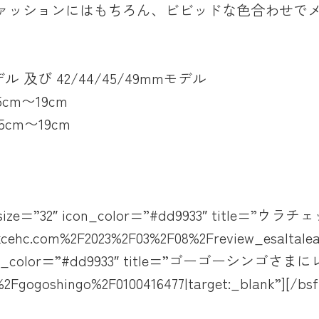
ァッションにはもちろん、ビビッドな色合わせで
ル 及び 42/44/45/49mmモデル
cm〜19cm
m〜19cm
nk” icon_size=”32″ icon_color=”#dd9933″
cehc.com%2F2023%2F03%2F08%2Freview_esaltaleath
=”32″ icon_color=”#dd9933″ title=”ゴーゴーシ
%2Fgogoshingo%2F0100416477|target:_blank”][/bsf