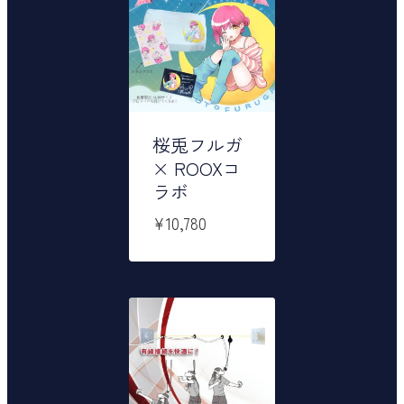
桜兎フルガ
× ROOXコ
ラボ
¥
10,780