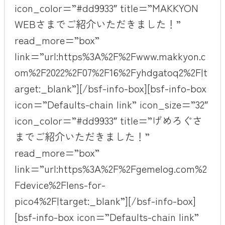
icon_color=”#dd9933″ title=”MAKKYON
WEBさまでご紹介いただきました！”
read_more=”box”
link=”url:https%3A%2F%2Fwww.makkyon.c
om%2F2022%2F07%2F16%2Fyhdgatoq2%2F|t
arget:_blank”][/bsf-info-box][bsf-info-box
icon=”Defaults-chain link” icon_size=”32″
icon_color=”#dd9933″ title=”げめろぐさ
までご紹介いただきました！”
read_more=”box”
link=”url:https%3A%2F%2Fgemelog.com%2
Fdevice%2Flens-for-
pico4%2F|target:_blank”][/bsf-info-box]
[bsf-info-box icon=”Defaults-chain link”