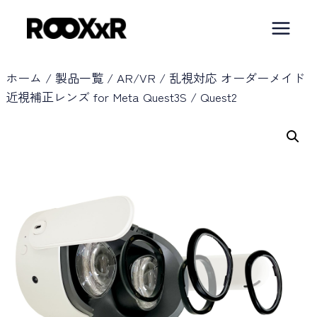
内
容
を
ス
ホーム
/
製品一覧
/
AR/VR
/
乱視対応 オーダーメイド
近視補正レンズ for Meta Quest3S / Quest2
キ
ッ
プ