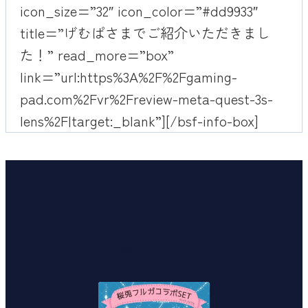
icon_size=”32″ icon_color=”#dd9933″
title=”げむぱさまでご紹介いただきまし
た！” read_more=”box”
link=”url:https%3A%2F%2Fgaming-
pad.com%2Fvr%2Freview-meta-quest-3s-
lens%2F|target:_blank”][/bsf-info-box]
関連商品